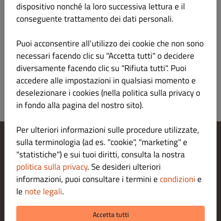
dispositivo nonché la loro successiva lettura e il
Verantwortlicher gemäß § 55 Abs.2 RStV
conseguente trattamento dei dati personali.
Plattform der EU-Kommission zur Online-
Puoi acconsentire all'utilizzo dei cookie che non sono
Streitbeilegung:
necessari facendo clic su "Accetta tutti" o decidere
https://ec.europa.eu/consumers/odr/main/index.cfm
diversamente facendo clic su "Rifiuta tutti". Puoi
accedere alle impostazioni in qualsiasi momento e
deselezionare i cookies (nella politica sulla privacy o
in fondo alla pagina del nostro sito).
Per ulteriori informazioni sulle procedure utilizzate,
sulla terminologia (ad es. "cookie", "marketing" e
Modifica le impostazioni dei cookie
"statistiche") e sui tuoi diritti, consulta la nostra
Contattaci
politica sulla privacy
. Se desideri ulteriori
Informativa sulla privacy
informazioni, puoi consultare i termini e
condizioni
e
Termini e condizioni
le
note legali
.
Legal notice
METODI DI PAGAMENTO PER L' ASPORTO
Accetta tutti