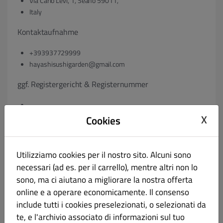
Via Carlo Levi, 1, Seano 59011,
Italy
Kontaktaufnahme
+393937729999
hayashisushigarden@gmail.com
ggf. Registergericht & Registernummer
X
Cookies
ggf. Umsatzsteuer-Identifikationsnummer gem. § 27 a
Umsatzsteuergesetz:
Utilizziamo cookies per il nostro sito. Alcuni sono
necessari (ad es. per il carrello), mentre altri non lo
VAT: 02508400971
sono, ma ci aiutano a migliorare la nostra offerta
ggf. Geschäftsführer:
online e a operare economicamente. Il consenso
include tutti i cookies preselezionati, o selezionati da
te, e l'archivio associato di informazioni sul tuo